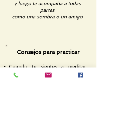
y luego te acompaña a todas
partes
como una sombra o un amigo
Consejos para practicar
Cuando te sientes a meditar,
considera que es una
oportunidad para saber lo que
estás sintiendo y amarte y
aceptarte tal como eres, en
lugar de mejorarte. Suaviza la
inclinación natural a practicar
para:
o entrenar tu cerebro,
o ser un buen estudiante,
o prepárarse para un día mejor,