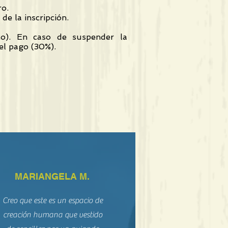
ro.
de la inscripción.
ico). En caso de suspender la
del pago (30%).
MARIANGELA M.
Creo que este es un espacio de
creación humana que vestido