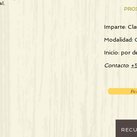
al.
PROX
Imparte: Cla
Modalidad: 
Inicio: por d
Contacto
:
+
Fic
REC