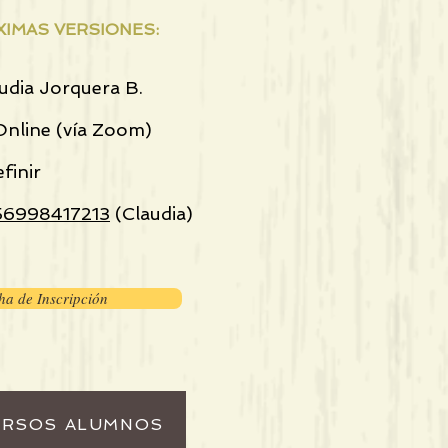
IMAS VERSIONES:
udia Jorquera B.
Online (vía Zoom)
efinir
56998417213
(Claudia)​
ha de Inscripción
URSOS ALUMNOS