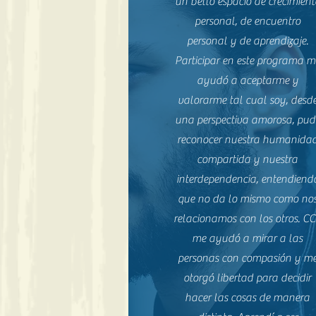
un bello espacio de crecimient
personal, de encuentro
personal y de aprendizaje.
Participar en este programa m
ayudó a aceptarme y
valorarme tal cual soy, desd
una perspectiva amorosa, pud
reconocer nuestra humanida
compartida y nuestra
interdependencia, entendiend
que no da lo mismo como no
relacionamos con los otros. C
me ayudó a mirar a las
personas con compasión y m
otorgó libertad para decidir
hacer las cosas de manera