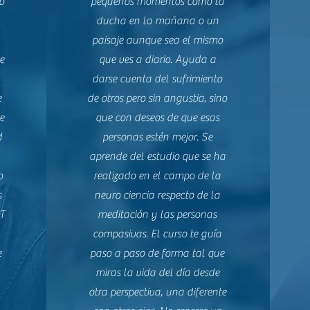
o
pequeños momentos como la
ducha en la mañana o un
paisaje aunque sea el mismo
e
que ves a diario. Ayuda a
darse cuenta del sufrimiento
e
de otros pero sin angustia, sino
e
que con deseos de que esas
d
personas estén mejor. Se
aprende del estudio que se ha
o
realizado en el campo de la
s
neuro ciencia respecto de la
CT
meditación y las personas
compasivas. El curso te guía
e
paso a paso de forma tal que
miras la vida del día desde
otra perspectiva, una diferente