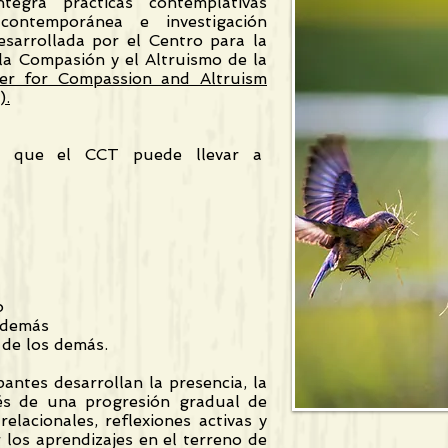
egra prácticas contemplativas
 contemporánea e investigación
esarrollada por el Centro para la
 la Compasión y el Altruismo de la
er for Compassion and Altruism
).
do que el CCT puede llevar a
o
 demás
 de los demás.
antes desarrollan la presencia, la
és de una progresión gradual de
 relacionales, reflexiones activas y
r los aprendizajes en el terreno de