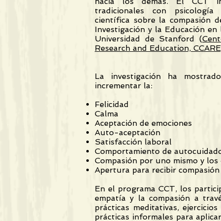
hacia los demás. El CCT int
tradicionales con psicología
científica sobre la compasión d
Investigación y la Educación en
Universidad de Stanford (
Cent
Research and Education, CCARE
La investigación ha mostra
incrementar la:
Felicidad
Calma
Aceptación de emociones
Auto-aceptación
Satisfacción laboral
Comportamiento de autocuidad
Compasión por uno mismo y los
Apertura para recibir compasión
En el programa CCT, los particip
empatía y la compasión a trav
prácticas meditativas, ejercicios
prácticas informales para aplica