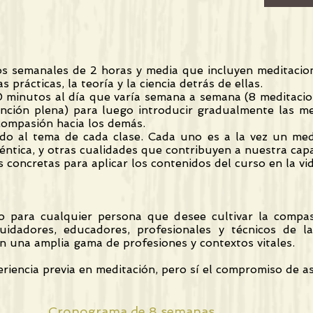
os semanales de 2 horas y media que incluyen meditacione
 prácticas, la teoría y la ciencia detrás de ellas.
30 minutos al día que varía semana a semana (8 meditaci
ción plena) para luego introducir gradualmente las med
compasión hacia los demás.
erdo al tema de cada clase. Cada uno es a la vez un med
éntica, y otras cualidades que contribuyen a nuestra cap
 concretas para aplicar los contenidos del curso en la vid
 para cualquier persona que desee cultivar la compas
idadores, educadores, profesionales y técnicos de la 
n una amplia gama de profesiones y contextos vitales.
encia previa en meditación, pero sí el compromiso de asi
Cronograma de 8 semanas