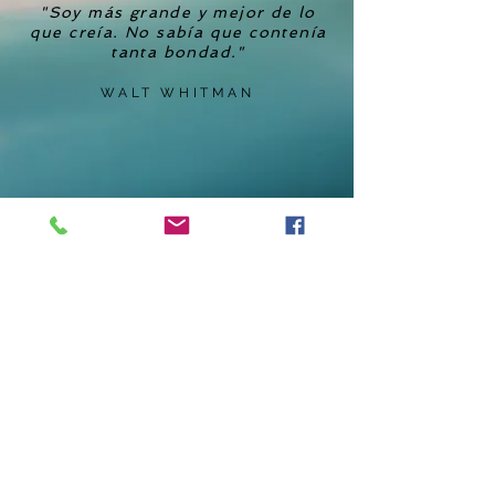
"Soy más grande y mejor de lo
que creía. No sabía que contenía
tanta bondad."
WALT WHITMAN
Centro Mindfulyoga: Claudia Jorquera
B. /
+56998417213
/
cjorquerabernales@gmail.com
Andrés Vita H.
/
+56977922927
/
andresvita@gmail.com
Viña del Mar, Reñaca, Concon