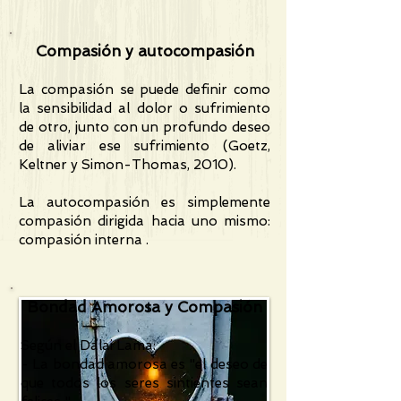
Compasión y autocompasión
La compasión se puede definir como
la sensibilidad al dolor o sufrimiento
de otro, junto con un profundo deseo
de aliviar ese sufrimiento (Goetz,
Keltner y Simon-Thomas, 2010).
La autocompasión es simplemente
compasión dirigida hacia uno mismo:
compasión interna .
Bondad Amorosa y Compasión
Según el Dalai Lama:
- La bondad amorosa es "el deseo de
que todos los seres sintientes sean