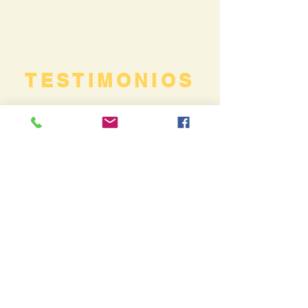
TESTIMONIOS
PAULA
Este programa me resultó de mucha
ayuda para lograr un silencio interior
necesario en el camino del
autoconocimiento.
Ofrece herramientas que son muy
amorosas y compasivas para mirar y
relacionarnos con los que nos rodean y
con nosotros mismos. La bondad de la